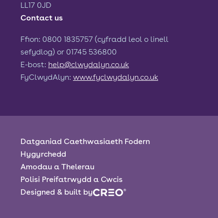
LL17 0JD
Contact us
Ffion: 0800 1835757 (cyfradd leol o linell
sefydlog) or 01745 536800
E-bost:
help@clwydalyn.co.uk
FyClwydAlyn:
www.fyclwydalyn.co.uk
Datganiad Caethwasiaeth Fodern
Hygyrchedd
Amodau a Thelerau
Polisi Preifatrwydd a Cwcis
Designed & built by