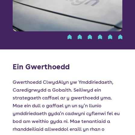
Font size:
A
A
Language
Porth Preswylwyr
Mewngofnodi Staff
Ein Gwerthoedd
Gwerthoedd ClwydAlyn yw Ymddiriedaeth,
Caredigrwydd a Gobaith. Seiliwyd ein
strategaeth caffael ar y gwerthoedd yma.
Mae ein dull o gaffael yn un sy’n llunio
ymddiriedaeth gyda’n cadwyni cyflenwi fel eu
bod am weithio gyda ni. Mae tenantiaid a
rhanddeiliaid allweddol eraill yn rhan o