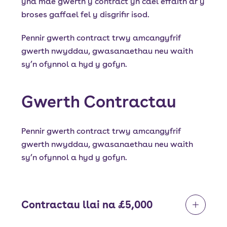
yna mae gwerth y contract yn cael effaith ar y
broses gaffael fel y disgrifir isod.
Pennir gwerth contract trwy amcangyfrif
gwerth nwyddau, gwasanaethau neu waith
sy’n ofynnol a hyd y gofyn.
Gwerth Contractau
Pennir gwerth contract trwy amcangyfrif
gwerth nwyddau, gwasanaethau neu waith
sy’n ofynnol a hyd y gofyn.
Contractau llai na £5,000