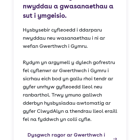
nwyddau a gwasanaethau a
sut i ymgeisio.
Hysbysebir cyfleoedd i ddarparu
nwyddau neu wasanaethau i ni ar
wefan Gwerthwch i Gymru.
Rydym yn argymell y dylech gofrestru
fel cyflenwr ar Gwerthwch i Gymru i
sicrhau eich bod yn gallu rhoi tendr ar
gyfer unrhyw gyfleoedd lleol neu
ranbarthol. Trwy ymuno gallwch
dderbyn hysbysiadau awtomatig ar
gyfer ClwydAlyn a thendrau lleol eraill
fel na fyddwch yn colli cyfle.
Dysgwch ragor ar Gwerthwch i