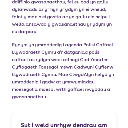
ddiffinio gwasanaethau, fel eu bod yn gallu
dylanwadu ar yr hyn yr ydym yn ei wneud,
faint y mae’n ei gostio ac yn gallu ein helpu i
wella ansawdd y gwasanaethau yr ydym yn
eu darparu.
Rydym yn ymroddedig i agenda Polisi Caffael
Llywodraeth Cymru a’r datganiad polisi
caffael ac rydym wedi cefnogi Cod Ymarfer
Cyflogaeth Foesegol mewn Cadwyni Cyflenwi
Llywodraeth Cymru. Mae ClwydAlyn hefyd yn
ymroddedig i gadw at ymrwymiadau
moesegol a moesol wrth gaffael nwyddau a
gwasanaethau.
Sut i weld unrhyw dendrau am