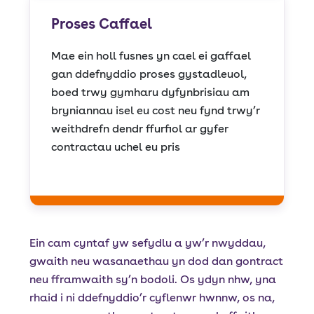
Proses Caffael
Mae ein holl fusnes yn cael ei gaffael
gan ddefnyddio proses gystadleuol,
boed trwy gymharu dyfynbrisiau am
bryniannau isel eu cost neu fynd trwy’r
weithdrefn dendr ffurfiol ar gyfer
contractau uchel eu pris
Ein cam cyntaf yw sefydlu a yw’r nwyddau,
gwaith neu wasanaethau yn dod dan gontract
neu fframwaith sy’n bodoli. Os ydyn nhw, yna
rhaid i ni ddefnyddio’r cyflenwr hwnnw, os na,