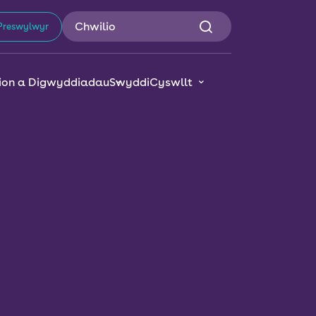
Preswylwyr
on a Digwyddiadau
Swyddi
Cyswllt