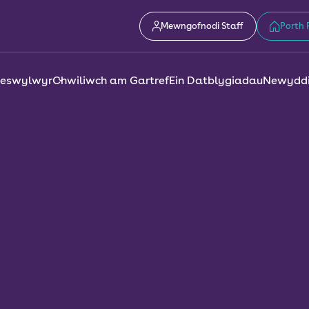
Mewngofnodi Staff
Porth 
reswylwyr
Chwiliwch am Gartref
Ein Datblygiadau
Newyddi