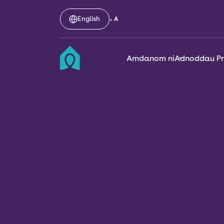
English
A
A
Amdanom ni
Adnoddau P