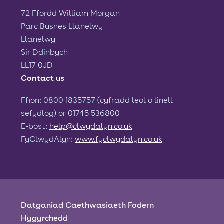
72 Ffordd William Morgan
Parc Busnes Llanelwy
Llanelwy
Sir Ddinbych
LL17 0JD
Contact us
Ffion: 0800 1835757 (cyfradd leol o linell
sefydlog) or 01745 536800
E-bost:
help@clwydalyn.co.uk
FyClwydAlyn:
www.fyclwydalyn.co.uk
Datganiad Caethwasiaeth Fodern
Hygyrchedd