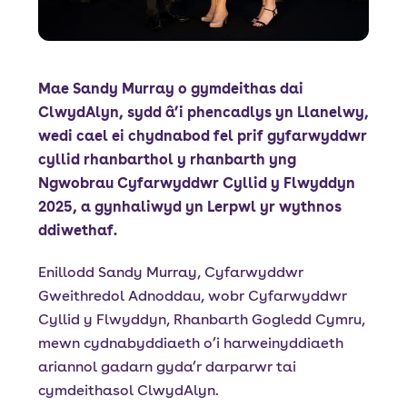
Mae Sandy Murray o gymdeithas dai
ClwydAlyn, sydd â’i phencadlys yn Llanelwy,
wedi cael ei chydnabod fel prif gyfarwyddwr
cyllid rhanbarthol y rhanbarth yng
Ngwobrau Cyfarwyddwr Cyllid y Flwyddyn
2025, a gynhaliwyd yn Lerpwl yr wythnos
ddiwethaf.
Enillodd Sandy Murray, Cyfarwyddwr
Gweithredol Adnoddau, wobr Cyfarwyddwr
Cyllid y Flwyddyn, Rhanbarth Gogledd Cymru,
mewn cydnabyddiaeth o’i harweinyddiaeth
ariannol gadarn gyda’r darparwr tai
cymdeithasol ClwydAlyn.