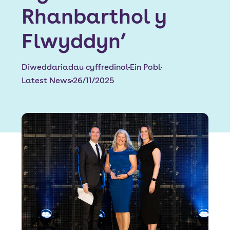
Rhanbarthol y
Font size:
A
A
Flwyddyn’
Language
Diweddariadau cyffredinol
Ein Pobl
Porth Preswylwyr
Mewngofnodi Staff
Latest News
26/11/2025