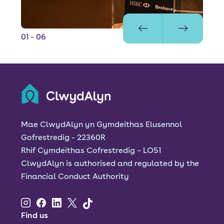
01
- 06
Mae ClwydAlyn yn Gymdeithas Elusennol
Gofrestredig - 22360R
Rhif Cymdeithas Cofrestredig – LO51
ClwydAlyn is authorised and regulated by the
Financial Conduct Authority
Find us