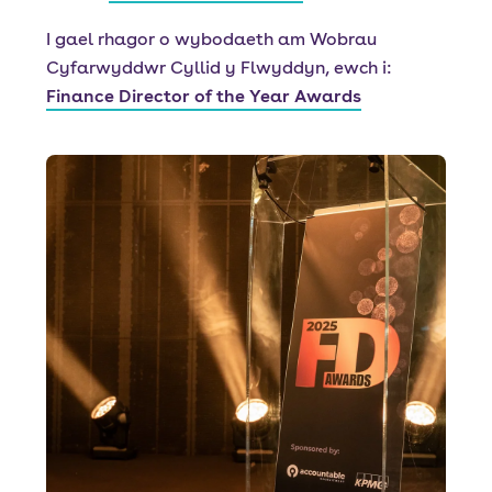
I gael rhagor o wybodaeth am Wobrau
Cyfarwyddwr Cyllid y Flwyddyn, ewch i:
Finance Director of the Year Awards