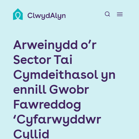
A
Amdanom ni
Arweinydd o’r
Adnoddau Preswylwyr
Sector Tai
Chwiliwch am Gartref
Cymdeithasol yn
Ein Datblygiadau
ennill Gwobr
Fawreddog
Newyddion a Digwyddiadau
‘Cyfarwyddwr
Swyddi
Cyllid
Cyswllt