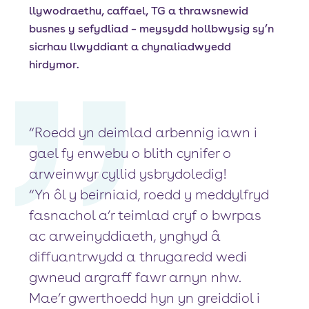
llywodraethu, caffael, TG a thrawsnewid
busnes y sefydliad – meysydd hollbwysig sy’n
sicrhau llwyddiant a chynaliadwyedd
hirdymor.
“Roedd yn deimlad arbennig iawn i
gael fy enwebu o blith cynifer o
arweinwyr cyllid ysbrydoledig!
“Yn ôl y beirniaid, roedd y meddylfryd
fasnachol a’r teimlad cryf o bwrpas
ac arweinyddiaeth, ynghyd â
diffuantrwydd a thrugaredd wedi
gwneud argraff fawr arnyn nhw.
Mae’r gwerthoedd hyn yn greiddiol i