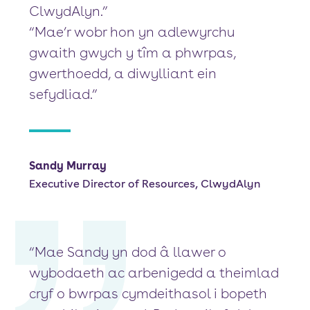
ClwydAlyn.”
“Mae’r wobr hon yn adlewyrchu
gwaith gwych y tîm a phwrpas,
gwerthoedd, a diwylliant ein
sefydliad.”
Sandy Murray
Executive Director of Resources, ClwydAlyn
“Mae Sandy yn dod â llawer o
wybodaeth ac arbenigedd a theimlad
cryf o bwrpas cymdeithasol i bopeth