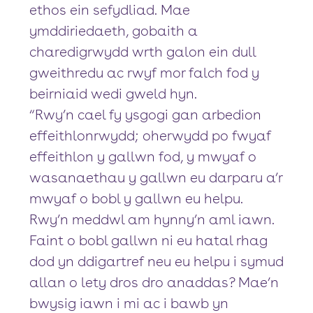
ethos ein sefydliad. Mae
ymddiriedaeth, gobaith a
charedigrwydd wrth galon ein dull
gweithredu ac rwyf mor falch fod y
beirniaid wedi gweld hyn.
“Rwy’n cael fy ysgogi gan arbedion
effeithlonrwydd; oherwydd po fwyaf
effeithlon y gallwn fod, y mwyaf o
wasanaethau y gallwn eu darparu a’r
mwyaf o bobl y gallwn eu helpu.
Rwy’n meddwl am hynny’n aml iawn.
Faint o bobl gallwn ni eu hatal rhag
dod yn ddigartref neu eu helpu i symud
allan o lety dros dro anaddas? Mae’n
bwysig iawn i mi ac i bawb yn