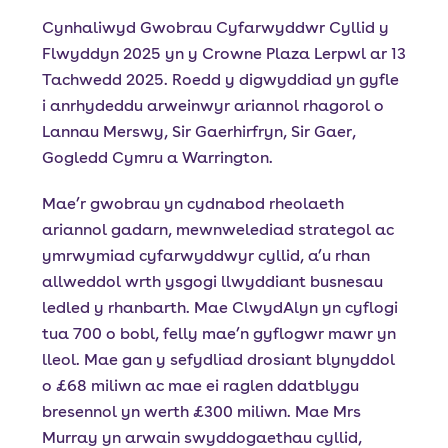
Cynhaliwyd Gwobrau Cyfarwyddwr Cyllid y
Flwyddyn 2025 yn y Crowne Plaza Lerpwl ar 13
Tachwedd 2025. Roedd y digwyddiad yn gyfle
i anrhydeddu arweinwyr ariannol rhagorol o
Lannau Merswy, Sir Gaerhirfryn, Sir Gaer,
Gogledd Cymru a Warrington.
Mae’r gwobrau yn cydnabod rheolaeth
ariannol gadarn, mewnwelediad strategol ac
ymrwymiad cyfarwyddwyr cyllid, a’u rhan
allweddol wrth ysgogi llwyddiant busnesau
ledled y rhanbarth. Mae ClwydAlyn yn cyflogi
tua 700 o bobl, felly mae’n gyflogwr mawr yn
lleol. Mae gan y sefydliad drosiant blynyddol
o £68 miliwn ac mae ei raglen ddatblygu
bresennol yn werth £300 miliwn. Mae Mrs
Murray yn arwain swyddogaethau cyllid,