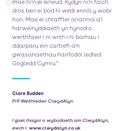
mae hi’n ei wneud. Rydyn ni’n falch
dros ben ei bod hi wedi ennill y wobr
hon. Mae ei chraffter ariannol a’i
harweinyddiaeth yn hynod o
werthfawr i ni wrth i ni barhau i
ddarparu ein cartrefi a’n
gwasanaethau hanfodol ledled
Gogledd Cymru.”
Clare Budden
Prif Weithredwr ClwydAlyn
I gael rhagor o wybodaeth am ClwydAlyn,
ewch i:
www.clwydalyn.co.uk