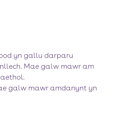
bod yn gallu darparu
Benllech. Mae galw mawr am
aethol.
 mae galw mawr amdanynt yn