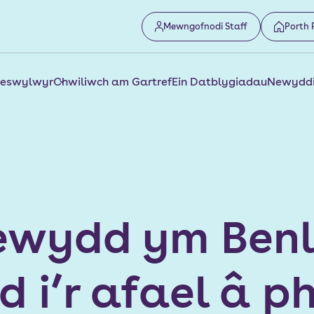
Mewngofnodi Staff
Porth 
reswylwyr
Chwiliwch am Gartref
Ein Datblygiadau
Newyddi
newydd ym Benl
d i’r afael â p