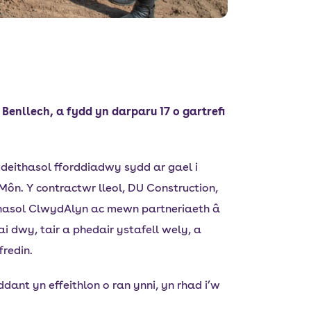
nllech, a fydd yn darparu 17 o gartrefi
mdeithasol fforddiadwy sydd ar gael i
ôn. Y contractwr lleol, DU Construction,
thasol ClwydAlyn ac mewn partneriaeth â
dwy, tair a phedair ystafell wely, a
fredin.
dant yn effeithlon o ran ynni, yn rhad i’w