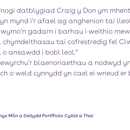
fnogi datblygiad Craig y Don ym mhentr
 mynd i’r afael ag anghenion tai lleol
rwymo’n gadarn i barhau i weithio mew
chymdeithasau tai cofrestredig fel Clw
 o ansawdd i bobl leol.”
dlewyrchu’r blaenoriaethau a nodwyd y
lch o weld cynnydd yn cael ei wneud er
ys Môn a Deilydd Portffolio Cyllid a Thai