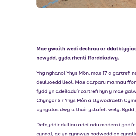
Mae gwaith wedi dechrau ar ddatblygiad 
newydd, gyda rhenti fforddiadwy.
Yng nghanol Ynys Môn, mae 17 o gartrefi ne
deuluoedd lleol. Mae darparu mannau ffor
fydd yn adeiladu’r cartrefi hyn y mae g
Chyngor Sir Ynys Môn a Llywodraeth Cymru
byngalos dwy a thair ystafell wely. Bydd y
Defnyddir dulliau adeiladu modern i godi’r 
cynnal, ac yn cynnwys nodweddion cynal