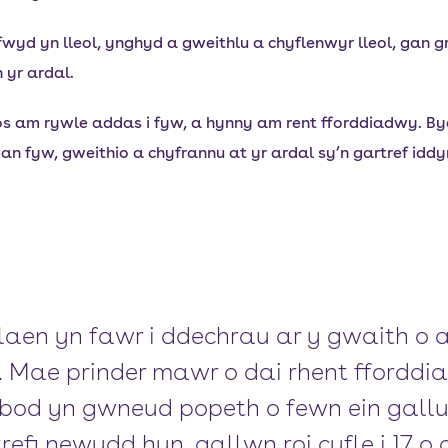
fwyd yn lleol, ynghyd a gweithlu a chyflenwyr lleol, gan 
 yr ardal.
 am rywle addas i fyw, a hynny am rent fforddiadwy. Bydd 
an fyw, gweithio a chyfrannu at yr ardal sy’n gartref iddy
aen yn fawr i ddechrau ar y gwaith o 
. Mae prinder mawr o dai rhent fforddi
bod yn gwneud popeth o fewn ein gallu i
refi newydd hyn, gallwn roi cyfle i 17 