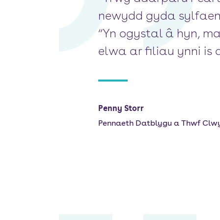
newydd gyda sylfaen 
“Yn ogystal â hyn, ma
elwa ar filiau ynni is
Penny Storr
Pennaeth Datblygu a Thwf Clw