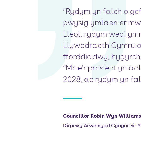
“Rydym yn falch o ge
pwysig ymlaen er mwyn
Lleol, rydym wedi ym
Llywodraeth Cymru a 
fforddiadwy, hygyrch,
“Mae’r prosiect yn a
2028, ac rydym yn fa
Councillor Robin Wyn Williams
Dirprwy Arweinydd Cyngor Sir Yn