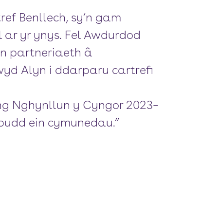
ef Benllech, sy’n gam
 ar yr ynys. Fel Awdurdod
n partneriaeth â
yd Alyn i ddarparu cartrefi
ng Nghynllun y Cyngor 2023–
 budd ein cymunedau.”