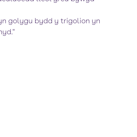
n golygu bydd y trigolion yn
hyd."