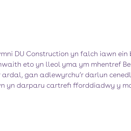
i DU Construction yn falch iawn ein 
nwaith eto yn lleol yma ym mhentref 
 ardal, gan adlewyrchu’r darlun cenedl
wn yn darparu cartrefi fforddiadwy y