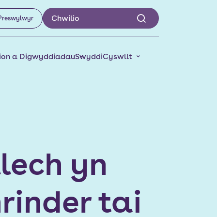
Preswylwyr
on a Digwyddiadau
Swyddi
Cyswllt
lech yn
hrinder tai