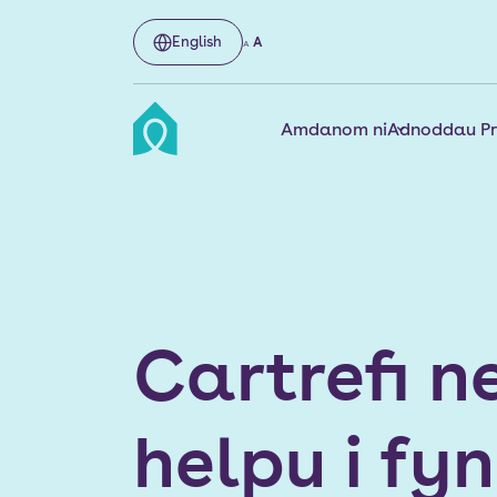
English
A
A
Amdanom ni
Adnoddau P
Cartrefi 
helpu i fyn