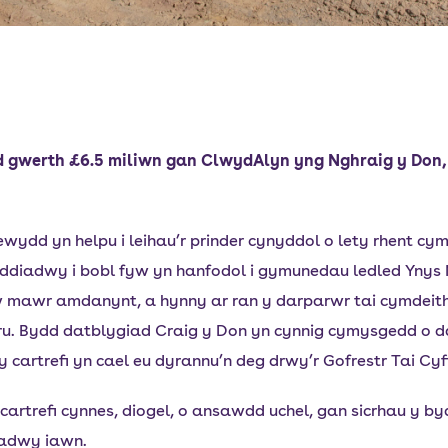
gwerth £6.5 miliwn gan ClwydAlyn yng Nghraig y Don, Be
wydd yn helpu i leihau’r prinder cynyddol o lety rhent cy
ddiadwy i bobl fyw yn hanfodol i gymunedau ledled Ynys M
alw mawr amdanynt, a hynny ar ran y darparwr tai cymdei
. Bydd datblygiad Craig y Don yn cynnig cymysgedd o dai 
 cartrefi yn cael eu dyrannu’n deg drwy’r Gofrestr Tai Cyf
cartrefi cynnes, diogel, o ansawdd uchel, gan sicrhau y byd
iadwy iawn.