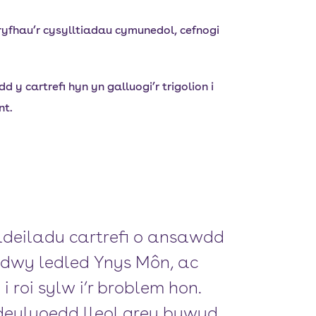
gryfhau’r cysylltiadau cymunedol, cefnogi
y cartrefi hyn yn galluogi’r trigolion i
nt.
adeiladu cartrefi o ansawdd
adwy ledled Ynys Môn, ac
 roi sylw i’r broblem hon.
o deuluoedd lleol greu bywyd