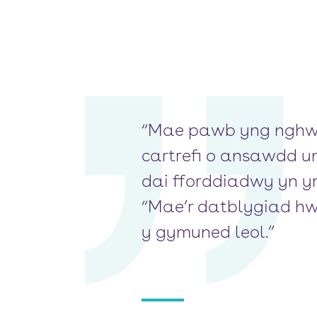
“Mae pawb yng nghwmn
cartrefi o ansawdd u
dai fforddiadwy yn yr
“Mae’r datblygiad h
y gymuned leol.”