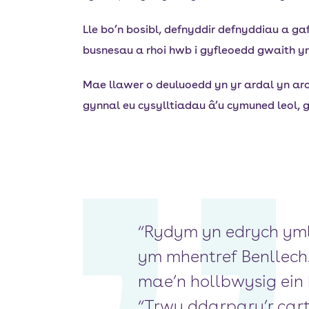
Lle bo’n bosibl, defnyddir defnyddiau a ga
busnesau a rhoi hwb i gyfleoedd gwaith yn
Mae llawer o deuluoedd yn yr ardal yn aros
gynnal eu cysylltiadau â’u cymuned leol, g
“Rydym yn edrych yml
ym mhentref Benllech
mae’n hollbwysig ein 
“Trwy ddarparu’r cart