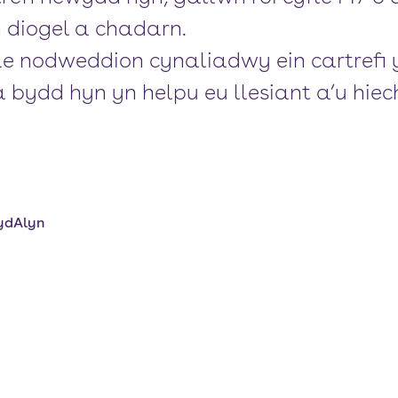
diogel a chadarn.
e nodweddion cynaliadwy ein cartrefi y
 a bydd hyn yn helpu eu llesiant a’u hiec
ydAlyn