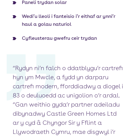
Paneli trydan solar
Wedi’u lleoli i fanteisio i’r eithaf ar ynni’r
haul a golau naturiol
Cyfleusterau gwefru ceir trydan
“Rydyn ni’n falch o ddatblygu’r cartrefi
hyn ym Mwcle, a fydd yn darparu
cartrefi modern, fforddiadwy a diogel i
83 o deuluoedd ac unigolion o’r ardal.
“Gan weithio gyda’r partner adeiladu
dibynadwy Castle Green Homes Ltd
ar y cyd â Chyngor Sir y Fflint a
Llywodraeth Cymru, mae disgwyl i’r