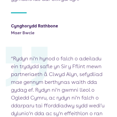
Cynghorydd Rathbone
Maer Bwcle
“Rydyn ni’n hynod o falch o adeiladu
ein trydydd safle yn Sir y Fflint mewn
partneriaeth â Clwyd Alyn, sefydliad
mae gennym berthynas waith dda
gydag ef. Rydyn ni’n gwmni lleol o
Ogledd Cymru, ac rydyn ni’n falch o
ddarparu tai fforddiadwy sydd wedi’u
dylunio’n dda ac sy’n effeithlon o ran