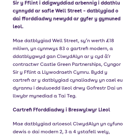
Sir y Fflint i ddigwyddiad arbennig i ddathlu
cynnydd ar safle Well Street – datblygiad o
dai fforddiadwy newydd ar gyfer y gymuned
leol.
Mae datblygiad Well Street, sy’n werth £18
miliwn, yn cynnwys 83 o gartrefi modern, a
ddatblygwyd gan ClwydAlyn ar y cyd â’r
contractwr Castle Green Partnerships, Cyngor
Sir y Fflint a Llywodraeth Cymru. Bydd y
cartrefi ar y datblygiad cynaliadwy yn cael eu
dyrannu i deuluoedd lleol drwy Gofrestr Dai un
llwybr mynediad a Tai Teg.
Cartrefi Fforddiadwy i Breswylwyr Lleol
Mae datblygiad arloesol ClwydAlyn yn cyfuno
dewis o dai modern 2, 3 a 4 ystafell wely,