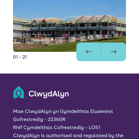
01
- 21
Mae ClwydAlyn yn Gymdeithas Elusennol
Gofrestredig - 22360R
Rhif Cymdeithas Cofrestredig – LO51
ClwydAlyn is authorised and regulated by the