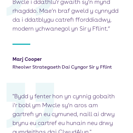
Bwcle i ddathlu’r gwaith sy’n mynd
rhagddo. Mae’n braf gweld y cynnydd
da i ddatblygu catrefi fforddiadwy,
modern ychwanegol yn Sir y Fflint.”
Marj Cooper
Rheolwr Strategaeth Dai Cyngor Sir y Fflint
"Bydd y fenter hon yn cynnig gobaith
i’r bobl ym Mwcle sy’n aros am
gartrefi yn eu cymuned, naill ai drwy
brynu eu cartref eu hunain neu drwy
gymdeithas dai ClwydAlyn."