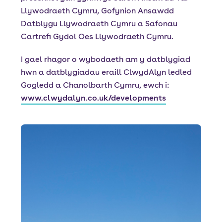
Llywodraeth Cymru, Gofynion Ansawdd
Datblygu Llywodraeth Cymru a Safonau
Cartrefi Gydol Oes Llywodraeth Cymru.
I gael rhagor o wybodaeth am y datblygiad
hwn a datblygiadau eraill ClwydAlyn ledled
Gogledd a Chanolbarth Cymru, ewch i:
www.clwydalyn.co.uk/developments