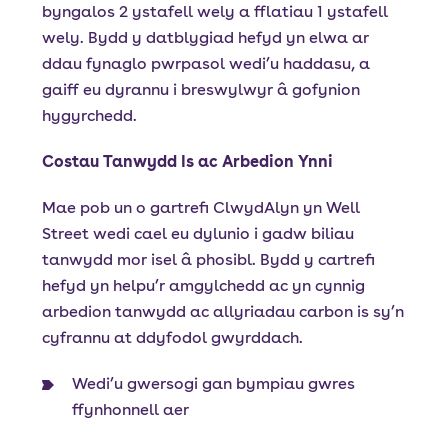
byngalos 2 ystafell wely a fflatiau 1 ystafell
wely. Bydd y datblygiad hefyd yn elwa ar
ddau fynaglo pwrpasol wedi’u haddasu, a
gaiff eu dyrannu i breswylwyr â gofynion
hygyrchedd.
Costau Tanwydd Is ac Arbedion Ynni
Mae pob un o gartrefi ClwydAlyn yn Well
Street wedi cael eu dylunio i gadw biliau
tanwydd mor isel â phosibl. Bydd y cartrefi
hefyd yn helpu’r amgylchedd ac yn cynnig
arbedion tanwydd ac allyriadau carbon is sy’n
cyfrannu at ddyfodol gwyrddach.
Wedi’u gwersogi gan bympiau gwres
ffynhonnell aer