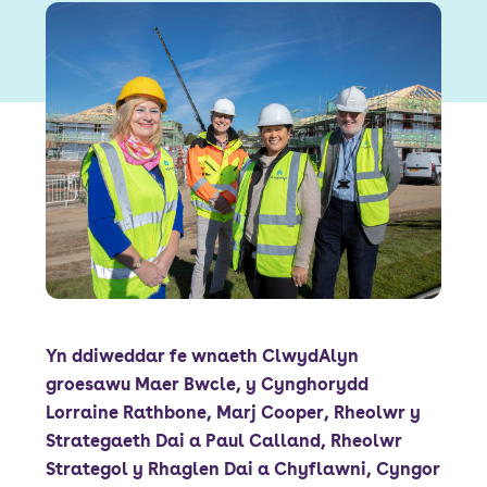
Font size:
A
A
Language
Porth Preswylwyr
Mewngofnodi Staff
Yn ddiweddar fe wnaeth ClwydAlyn
groesawu Maer Bwcle, y Cynghorydd
Lorraine Rathbone, Marj Cooper, Rheolwr y
Strategaeth Dai a Paul Calland, Rheolwr
Strategol y Rhaglen Dai a Chyflawni, Cyngor