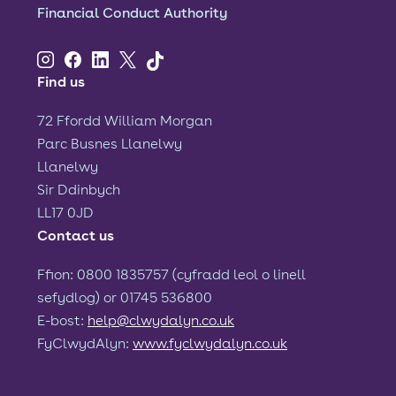
Financial Conduct Authority
Find us
72 Ffordd William Morgan
Parc Busnes Llanelwy
Llanelwy
Sir Ddinbych
LL17 0JD
Contact us
Ffion: 0800 1835757 (cyfradd leol o linell
sefydlog) or 01745 536800
E-bost:
help@clwydalyn.co.uk
FyClwydAlyn:
www.fyclwydalyn.co.uk