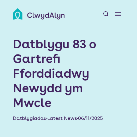
A
Amdanom ni
Datblygu 83 o
Adnoddau Preswylwyr
Gartrefi
Chwiliwch am Gartref
Fforddiadwy
Ein Datblygiadau
Newydd ym
Mwcle
Newyddion a Digwyddiadau
Swyddi
Datblygiadau
Latest News
06/11/2025
Cyswllt