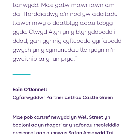
tanwydd. Mae galw mawr iawn am
dai fforddiadwy a’n nod yw adeiladu
llawer mwy o ddatblygiadau tebyg
gyda Clwyd Alyn yn y blynyddoedd i
ddod, gan gynnig cyfleoedd gyrfaoedd
gwych yn y cymunedau lle rydyn ni’n
gweithio ar yr un pryd.”
Eoin O'Donnell
Cyfarwyddwr Partneriaethau Castle Green
Mae pob cartref newydd yn Well Street yn
bodloni ac yn rhagori ar y safonau rheoleiddio
presennol gan gynnwys Safon Ansawdd Tai