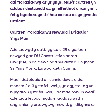
dai fforddiadwy ar yr ynys. Mae’r cartrefi yn
addas i deuluoedd ac yn effeithiol o ran ynni,
felly byddant yn lleihau costau ac yn gwella
llesiant.
Cartrefi Fforddiadwy Newydd i Drigolion
Ynys Môn
Adeiladwyd y datblygiad o 29 o gartrefi
newydd gan DU Construction ar ran
ClwydAlyn ac mewn partneriaeth â Chyngor
Sir Ynys Môn a Llywodraeth Cymru.
Mae’r datblygiad yn cynnig dewis o dai
modern 2 a 3 ystafell wely, yn ogystal ag un
byngalo 3 ystafell wely, ac mae pob un wedi’i
adeiladu fel bod modd ei addasu wrth i
anghenion y preswylwyr newid, yn dibynnu ar