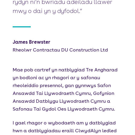
rydyn ni’n bwriadu adeiladu llawer
mwy o dai yn y dyfodol.”
James Brewster
Rheolwr Contractau DU Construction Ltd
Mae pob cartref yn natblygiad Tre Angharad
yn bodloni ac yn rhagori ar y safonau
rheoleiddio presennol, gan gynnwys Safon
Ansawdd Tai Llywodraeth Cymru, Gofynion
Ansawdd Datblygu Llywodraeth Cymru a
Safonau Tai Gydol Oes Llywodraeth Cymru.
I gael rhagor o wybodaeth am y datblygiad
hwn a datblygiadau eraill ClwydAlyn ledled