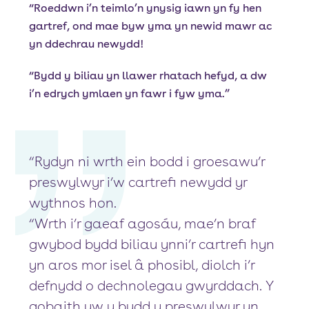
“Roeddwn i’n teimlo’n ynysig iawn yn fy hen
gartref, ond mae byw yma yn newid mawr ac
yn ddechrau newydd!
“Bydd y biliau yn llawer rhatach hefyd, a dw
i’n edrych ymlaen yn fawr i fyw yma.”
“Rydyn ni wrth ein bodd i groesawu’r
preswylwyr i’w cartrefi newydd yr
wythnos hon.
“Wrth i’r gaeaf agosáu, mae’n braf
gwybod bydd biliau ynni’r cartrefi hyn
yn aros mor isel â phosibl, diolch i’r
defnydd o dechnolegau gwyrddach. Y
gobaith yw y bydd y preswylwyr yn