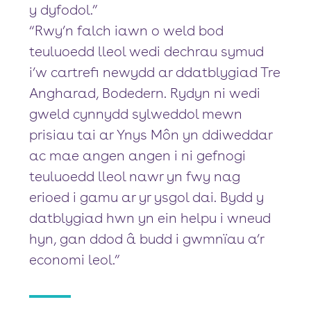
y dyfodol.”
“Rwy’n falch iawn o weld bod
teuluoedd lleol wedi dechrau symud
i’w cartrefi newydd ar ddatblygiad Tre
Angharad, Bodedern. Rydyn ni wedi
gweld cynnydd sylweddol mewn
prisiau tai ar Ynys Môn yn ddiweddar
ac mae angen angen i ni gefnogi
teuluoedd lleol nawr yn fwy nag
erioed i gamu ar yr ysgol dai. Bydd y
datblygiad hwn yn ein helpu i wneud
hyn, gan ddod â budd i gwmnïau a’r
economi leol.”