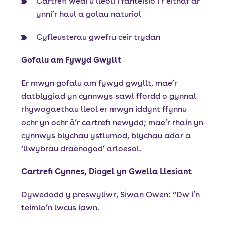
Cartrefi wedi’u lleoli i fanteisio i’r eithaf ar
ynni’r haul a golau naturiol
Cyfleusterau gwefru ceir trydan
Gofalu am Fywyd Gwyllt
Er mwyn gofalu am fywyd gwyllt, mae’r
datblygiad yn cynnwys sawl ffordd o gynnal
rhywogaethau lleol er mwyn iddynt ffynnu
ochr yn ochr â’r cartrefi newydd; mae’r rhain yn
cynnwys blychau ystlumod, blychau adar a
‘llwybrau draenogod’ arloesol.
Cartrefi Cynnes, Diogel yn Gwella Llesiant
Dywedodd y preswyliwr, Siwan Owen: “Dw i’n
teimlo’n lwcus iawn.