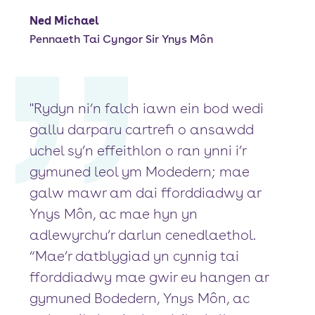
Ned Michael
Pennaeth Tai Cyngor Sir Ynys Môn
"Rydyn ni’n falch iawn ein bod wedi
gallu darparu cartrefi o ansawdd
uchel sy’n effeithlon o ran ynni i’r
gymuned leol ym Modedern; mae
galw mawr am dai fforddiadwy ar
Ynys Môn, ac mae hyn yn
adlewyrchu’r darlun cenedlaethol.
“Mae’r datblygiad yn cynnig tai
fforddiadwy mae gwir eu hangen ar
gymuned Bodedern, Ynys Môn, ac