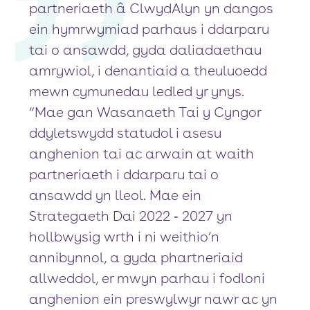
partneriaeth â ClwydAlyn yn dangos
ein hymrwymiad parhaus i ddarparu
tai o ansawdd, gyda daliadaethau
amrywiol, i denantiaid a theuluoedd
mewn cymunedau ledled yr ynys.
“Mae gan Wasanaeth Tai y Cyngor
ddyletswydd statudol i asesu
anghenion tai ac arwain at waith
partneriaeth i ddarparu tai o
ansawdd yn lleol. Mae ein
Strategaeth Dai 2022 ‐ 2027 yn
hollbwysig wrth i ni weithio’n
annibynnol, a gyda phartneriaid
allweddol, er mwyn parhau i fodloni
anghenion ein preswylwyr nawr ac yn