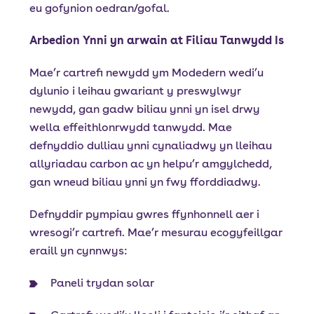
eu gofynion oedran/gofal.
Arbedion Ynni yn arwain at Filiau Tanwydd Is
Mae’r cartrefi newydd ym Modedern wedi’u
dylunio i leihau gwariant y preswylwyr
newydd, gan gadw biliau ynni yn isel drwy
wella effeithlonrwydd tanwydd. Mae
defnyddio dulliau ynni cynaliadwy yn lleihau
allyriadau carbon ac yn helpu’r amgylchedd,
gan wneud biliau ynni yn fwy fforddiadwy.
Defnyddir pympiau gwres ffynhonnell aer i
wresogi’r cartrefi. Mae’r mesurau ecogyfeillgar
eraill yn cynnwys:
Paneli trydan solar