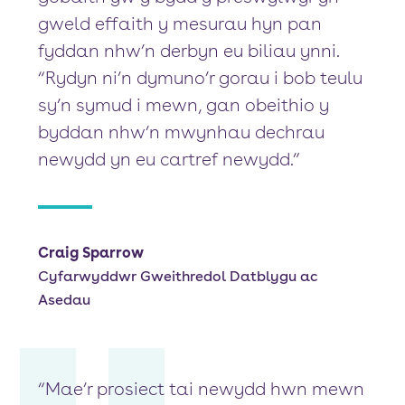
gweld effaith y mesurau hyn pan
fyddan nhw’n derbyn eu biliau ynni.
“Rydyn ni’n dymuno’r gorau i bob teulu
sy’n symud i mewn, gan obeithio y
byddan nhw’n mwynhau dechrau
newydd yn eu cartref newydd.”
Craig Sparrow
Cyfarwyddwr Gweithredol Datblygu ac
Asedau
“Mae’r prosiect tai newydd hwn mewn