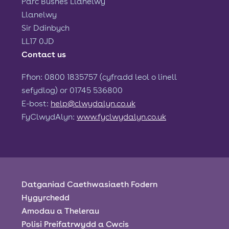
Parc Busnes Llanelwy
Llanelwy
Sir Ddinbych
LL17 0JD
Contact us
Ffion: 0800 1835757 (cyfradd leol o linell
sefydlog) or 01745 536800
E-bost:
help@clwydalyn.co.uk
FyClwydAlyn:
www.fyclwydalyn.co.uk
Datganiad Caethwasiaeth Fodern
Hygyrchedd
Amodau a Thelerau
Polisi Preifatrwydd a Cwcis