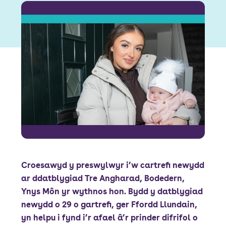
Font size:
A
A
Language
Porth Preswylwyr
Mewngofnodi Staff
Croesawyd y preswylwyr i’w cartrefi newydd
ar ddatblygiad Tre Angharad, Bodedern,
Ynys Môn yr wythnos hon. Bydd y datblygiad
newydd o 29 o gartrefi, ger Ffordd Llundain,
yn helpu i fynd i’r afael â’r prinder difrifol o