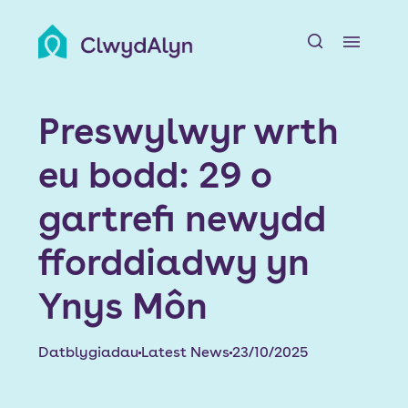
A
Amdanom ni
Preswylwyr wrth
Adnoddau Preswylwyr
eu bodd: 29 o
Chwiliwch am Gartref
gartrefi newydd
Ein Datblygiadau
fforddiadwy yn
Ynys Môn
Newyddion a Digwyddiadau
Swyddi
Datblygiadau
Latest News
23/10/2025
Cyswllt