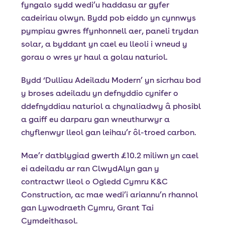
fyngalo sydd wedi’u haddasu ar gyfer
cadeiriau olwyn. Bydd pob eiddo yn cynnwys
pympiau gwres ffynhonnell aer, paneli trydan
solar, a byddant yn cael eu lleoli i wneud y
gorau o wres yr haul a golau naturiol.
Bydd ‘Dulliau Adeiladu Modern’ yn sicrhau bod
y broses adeiladu yn defnyddio cynifer o
ddefnyddiau naturiol a chynaliadwy â phosibl
a gaiff eu darparu gan wneuthurwyr a
chyflenwyr lleol gan leihau’r ôl-troed carbon.
Mae’r datblygiad gwerth £10.2 miliwn yn cael
ei adeiladu ar ran ClwydAlyn gan y
contractwr lleol o Ogledd Cymru K&C
Construction, ac mae wedi’i ariannu’n rhannol
gan Lywodraeth Cymru, Grant Tai
Cymdeithasol.