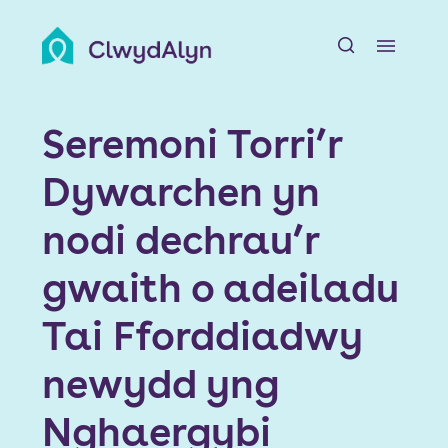
A
Amdanom ni
Seremoni Torri’r
Adnoddau Preswylwyr
Dywarchen yn
Chwiliwch am Gartref
nodi dechrau’r
Ein Datblygiadau
gwaith o adeiladu
Tai Fforddiadwy
Newyddion a Digwyddiadau
newydd yng
Swyddi
Nghaergybi
Cyswllt