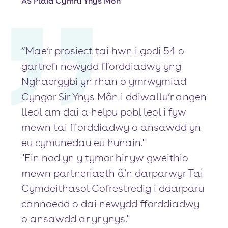
AS Plaid Cymru Ynys Môn
“Mae’r prosiect tai hwn i godi 54 o
gartrefi newydd fforddiadwy yng
Nghaergybi yn rhan o ymrwymiad
Cyngor Sir Ynys Môn i ddiwallu’r angen
lleol am dai a helpu pobl leol i fyw
mewn tai fforddiadwy o ansawdd yn
eu cymunedau eu hunain."
"Ein nod yn y tymor hir yw gweithio
mewn partneriaeth â’n darparwyr Tai
Cymdeithasol Cofrestredig i ddarparu
cannoedd o dai newydd fforddiadwy
o ansawdd ar yr ynys."