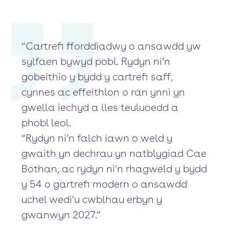
“Cartrefi fforddiadwy o ansawdd yw
sylfaen bywyd pobl. Rydyn ni’n
gobeithio y bydd y cartrefi saff,
cynnes ac effeithlon o ran ynni yn
gwella iechyd a lles teuluoedd a
phobl leol.
“Rydyn ni’n falch iawn o weld y
gwaith yn dechrau yn natblygiad Cae
Bothan, ac rydyn ni’n rhagweld y bydd
y 54 o gartrefi modern o ansawdd
uchel wedi’u cwblhau erbyn y
gwanwyn 2027.”