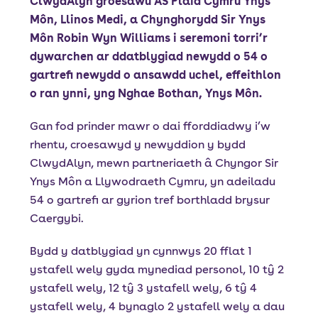
ClwydAlyn groesawu AS Plaid Cymru Ynys
Môn, Llinos Medi, a Chynghorydd Sir Ynys
Môn Robin Wyn Williams i seremoni torri’r
dywarchen ar ddatblygiad newydd o 54 o
gartrefi newydd o ansawdd uchel, effeithlon
o ran ynni, yng Nghae Bothan, Ynys Môn.
Gan fod prinder mawr o dai fforddiadwy i’w
rhentu, croesawyd y newyddion y bydd
ClwydAlyn, mewn partneriaeth â Chyngor Sir
Ynys Môn a Llywodraeth Cymru, yn adeiladu
54 o gartrefi ar gyrion tref borthladd brysur
Caergybi.
Bydd y datblygiad yn cynnwys 20 fflat 1
ystafell wely gyda mynediad personol, 10 tŷ 2
ystafell wely, 12 tŷ 3 ystafell wely, 6 tŷ 4
ystafell wely, 4 bynaglo 2 ystafell wely a dau