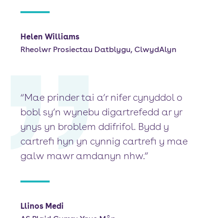
Helen Williams
Rheolwr Prosiectau Datblygu, ClwydAlyn
“Mae prinder tai a’r nifer cynyddol o
bobl sy’n wynebu digartrefedd ar yr
ynys yn broblem ddifrifol. Bydd y
cartrefi hyn yn cynnig cartrefi y mae
galw mawr amdanyn nhw.”
Llinos Medi