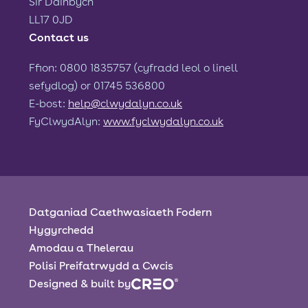
Sir Ddinbych
LL17 0JD
Contact us
Ffion: 0800 1835757 (cyfradd leol o linell
sefydlog) or 01745 536800
E-bost:
help@clwydalyn.co.uk
FyClwydAlyn:
www.fyclwydalyn.co.uk
Datganiad Caethwasiaeth Fodern
Hygyrchedd
Amodau a Thelerau
Polisi Preifatrwydd a Cwcis
Designed & built by