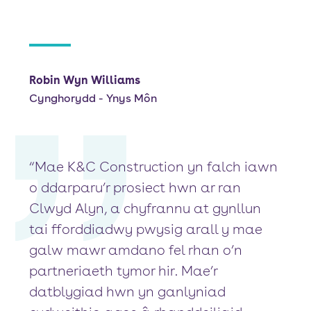
Robin Wyn Williams
Cynghorydd - Ynys Môn
“Mae K&C Construction yn falch iawn
o ddarparu’r prosiect hwn ar ran
Clwyd Alyn, a chyfrannu at gynllun
tai fforddiadwy pwysig arall y mae
galw mawr amdano fel rhan o’n
partneriaeth tymor hir. Mae’r
datblygiad hwn yn ganlyniad