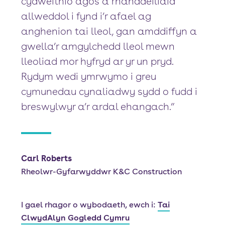
cydweithio agos â rhanddeiliaid
allweddol i fynd i’r afael ag
anghenion tai lleol, gan amddiffyn a
gwella’r amgylchedd lleol mewn
lleoliad mor hyfryd ar yr un pryd.
Rydym wedi ymrwymo i greu
cymunedau cynaliadwy sydd o fudd i
breswylwyr a’r ardal ehangach.”
Carl Roberts
Rheolwr-Gyfarwyddwr K&C Construction
I gael rhagor o wybodaeth, ewch i:
Tai
ClwydAlyn Gogledd Cymru