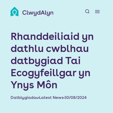
A
Amdanom ni
Rhanddeiliaid yn
Adnoddau Preswylwyr
dathlu cwblhau
Chwiliwch am Gartref
datbygiad Tai
Ein Datblygiadau
Ecogyfeillgar yn
Ynys Môn
Newyddion a Digwyddiadau
Swyddi
Datblygiadau
Latest News
30/08/2024
Cyswllt