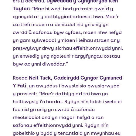
ers y dechrau.
Dywedodd y Cynghorydd Ken
Taylor:
“Mae hi wedi bod yn fraint gweld y
cynnydd ar y datblygiad arloesol hwn. Mae’r
cartrefi modern a deniadol nid yn unig yn
cwrdd â safonau byw cyfoes, maen nhw hefyd
yn gam sylweddol ymlaen i leihau straen ar y
preswylwyr drwy sicrhau effeithlonrwydd ynni,
yn enwedig yng ngoleuni’r argyfyngau costau
byw ac ynni diweddar.”
Roedd
Neil Tuck, Cadeirydd Cyngor Cymuned
Y Fali
, yn awyddus i bwysleisio pwysigrwydd
y prosiect: “Mae’r datblygiad tai hwn yn
hollbwysig i’n hardal. Rydyn ni’n falch i weld ei
fod nid yn unig yn cwrdd â safonau
rheoleiddiol ond yn rhagori hefyd o ran
safonau effeithlonrwydd ynni. Rydyn ni’n
gobeithio y bydd y tenantiaid yn mwynhau eu