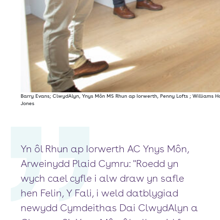
Barry Evans; ClwydAlyn, Ynys Môn MS Rhun ap Iorwerth, Penny Lofts ; Williams H
Jones
Yn ôl Rhun ap Iorwerth AC Ynys Môn,
Arweinydd Plaid Cymru: "Roedd yn
wych cael cyfle i alw draw yn safle
hen Felin, Y Fali, i weld datblygiad
newydd Cymdeithas Dai ClwydAlyn a