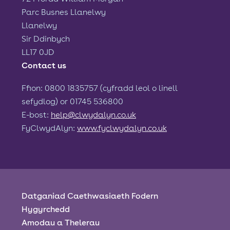
Parc Busnes Llanelwy
Llanelwy
Sir Ddinbych
LL17 0JD
Contact us
Ffion: 0800 1835757 (cyfradd leol o linell
sefydlog) or 01745 536800
E-bost:
help@clwydalyn.co.uk
FyClwydAlyn:
www.fyclwydalyn.co.uk
Datganiad Caethwasiaeth Fodern
Hygyrchedd
Amodau a Thelerau