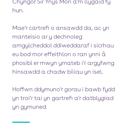
Chyngor Sir Ynys Môn â’m llygaid fy
hun.
Mae’r cartrefi o ansawdd da, ac yn
manteisio ar y dechnoleg
amgylcheddol ddiweddaraf i sicrhau
eu bod mor effeithlon o ran ynni â
phosibl er mwyn ymateb i’r argyfwng
hinsawdd a chadw biliau yn isel.
Hoffwn ddymuno’r gorau i bawb fydd
yn troi’r tai yn gartrefi a’r datblygiad
yn gymuned.