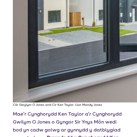
Cllr Gwylym O Jones and Clr Ken Taylor. Llun Mandy Jones
Mae’r Cynghorydd Ken Taylor a’r Cynghorydd
Gwilym O Jones o Gyngor Sir Ynys Môn wedi
bod yn cadw golwg ar gynnydd y datblygiad