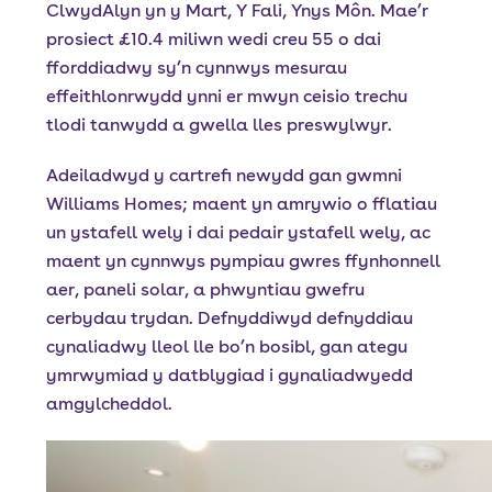
ClwydAlyn yn y Mart, Y Fali, Ynys Môn. Mae’r
prosiect £10.4 miliwn wedi creu 55 o dai
fforddiadwy sy’n cynnwys mesurau
effeithlonrwydd ynni er mwyn ceisio trechu
tlodi tanwydd a gwella lles preswylwyr.
Adeiladwyd y cartrefi newydd gan gwmni
Williams Homes; maent yn amrywio o fflatiau
un ystafell wely i dai pedair ystafell wely, ac
maent yn cynnwys pympiau gwres ffynhonnell
aer, paneli solar, a phwyntiau gwefru
cerbydau trydan. Defnyddiwyd defnyddiau
cynaliadwy lleol lle bo’n bosibl, gan ategu
ymrwymiad y datblygiad i gynaliadwyedd
amgylcheddol.