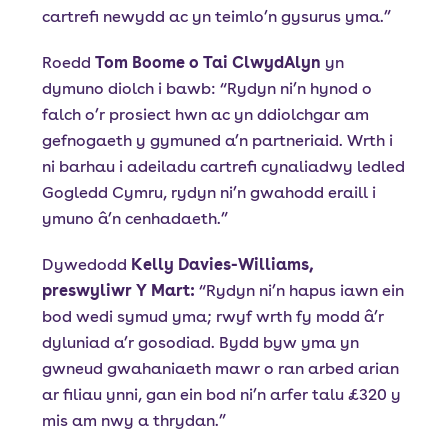
cartrefi newydd ac yn teimlo’n gysurus yma.”
Roedd
Tom Boome o Tai ClwydAlyn
yn
dymuno diolch i bawb: “Rydyn ni’n hynod o
falch o’r prosiect hwn ac yn ddiolchgar am
gefnogaeth y gymuned a’n partneriaid. Wrth i
ni barhau i adeiladu cartrefi cynaliadwy ledled
Gogledd Cymru, rydyn ni’n gwahodd eraill i
ymuno â’n cenhadaeth.”
Dywedodd
Kelly Davies-Williams,
preswyliwr Y Mart:
“Rydyn ni’n hapus iawn ein
bod wedi symud yma; rwyf wrth fy modd â’r
dyluniad a’r gosodiad. Bydd byw yma yn
gwneud gwahaniaeth mawr o ran arbed arian
ar filiau ynni, gan ein bod ni’n arfer talu £320 y
mis am nwy a thrydan.”