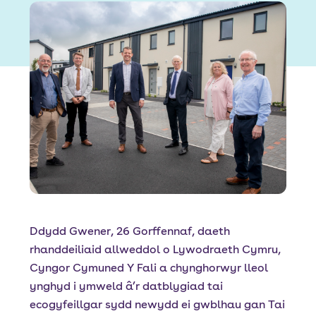
Font size:
A
A
Language
Porth Preswylwyr
Mewngofnodi Staff
Ddydd Gwener, 26 Gorffennaf, daeth
rhanddeiliaid allweddol o Lywodraeth Cymru,
Cyngor Cymuned Y Fali a chynghorwyr lleol
ynghyd i ymweld â’r datblygiad tai
ecogyfeillgar sydd newydd ei gwblhau gan Tai