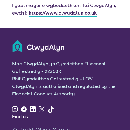
I gael rhagor o wybodaeth am Tai ClwydAlyn,
ewch i:
https://www.clwydalyn.co.uk
Mae ClwydAlyn yn Gymdeithas Elusennol
Gofrestredig - 22360R
Rhif Cymdeithas Cofrestredig – LO51
ClwydAlyn is authorised and regulated by the
Financial Conduct Authority
Find us
72 Ffordd William Morgan