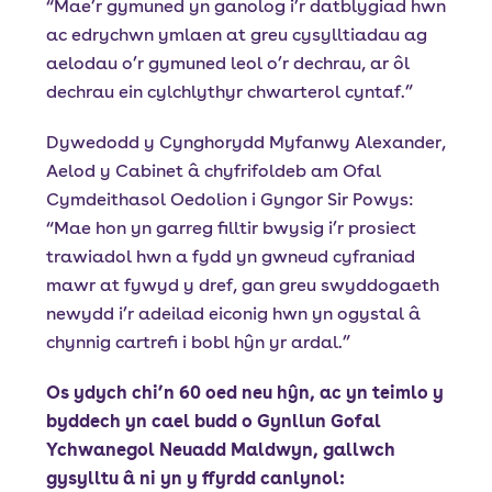
“Mae’r gymuned yn ganolog i’r datblygiad hwn
ac edrychwn ymlaen at greu cysylltiadau ag
aelodau o’r gymuned leol o’r dechrau, ar ôl
dechrau ein cylchlythyr chwarterol cyntaf.”
Dywedodd y Cynghorydd Myfanwy Alexander,
Aelod y Cabinet â chyfrifoldeb am Ofal
Cymdeithasol Oedolion i Gyngor Sir Powys:
“Mae hon yn garreg filltir bwysig i’r prosiect
trawiadol hwn a fydd yn gwneud cyfraniad
mawr at fywyd y dref, gan greu swyddogaeth
newydd i’r adeilad eiconig hwn yn ogystal â
chynnig cartrefi i bobl hŷn yr ardal.”
Os ydych chi’n 60 oed neu hŷn, ac yn teimlo y
byddech yn cael budd o Gynllun Gofal
Ychwanegol Neuadd Maldwyn, gallwch
gysylltu â ni yn y ffyrdd canlynol: