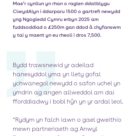
Mae’r cynllun yn rhan o raglen ddatblygu
ClwydAlyn i ddarparu 1500 o gartrefi newydd
yng Ngogledd Cymru erbyn 2025 am
fuddsoddiad o £250m gan ddod â chyfanswm
y tai y maent yn eu rheoli i dros 7,500.
Bydd trawsnewid yr adeilad
hanesyddol yma yn llety gofal
ychwanegol newydd o safon uchel yn
ymdrin ag angen allweddol am dai
fforddiadwy i bobl hŷn yn yr ardal leol.
“Rydym yn falch iawn o gael gweithio
mewn partneriaeth ag Anwyl