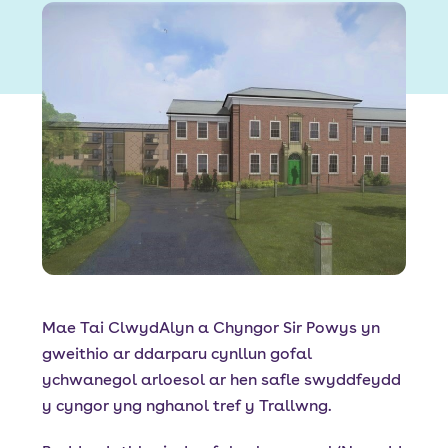
Font size:
A
A
Language
Porth Preswylwyr
Mewngofnodi Staff
Mae Tai ClwydAlyn a Chyngor Sir Powys yn
gweithio ar ddarparu cynllun gofal
ychwanegol arloesol ar hen safle swyddfeydd
y cyngor yng nghanol tref y Trallwng.