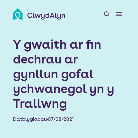
A
Amdanom ni
Y gwaith ar fin
Adnoddau Preswylwyr
dechrau ar
Chwiliwch am Gartref
gynllun gofal
Ein Datblygiadau
ychwanegol yn y
Trallwng
Newyddion a Digwyddiadau
Swyddi
Datblygiadau
07/08/2021
Cyswllt