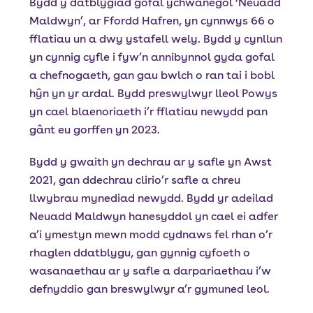
Bydd y datblygiad gofal ychwanegol ‘Neuadd
Maldwyn’, ar Ffordd Hafren, yn cynnwys 66 o
fflatiau un a dwy ystafell wely. Bydd y cynllun
yn cynnig cyfle i fyw’n annibynnol gyda gofal
a chefnogaeth, gan gau bwlch o ran tai i bobl
hŷn yn yr ardal. Bydd preswylwyr lleol Powys
yn cael blaenoriaeth i’r fflatiau newydd pan
gânt eu gorffen yn 2023.
Bydd y gwaith yn dechrau ar y safle yn Awst
2021, gan ddechrau clirio’r safle a chreu
llwybrau mynediad newydd. Bydd yr adeilad
Neuadd Maldwyn hanesyddol yn cael ei adfer
a’i ymestyn mewn modd cydnaws fel rhan o’r
rhaglen ddatblygu, gan gynnig cyfoeth o
wasanaethau ar y safle a darpariaethau i’w
defnyddio gan breswylwyr a’r gymuned leol.