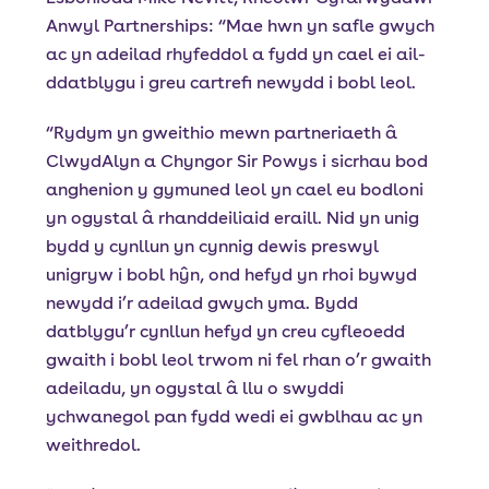
Anwyl Partnerships: “Mae hwn yn safle gwych
ac yn adeilad rhyfeddol a fydd yn cael ei ail-
ddatblygu i greu cartrefi newydd i bobl leol.
“Rydym yn gweithio mewn partneriaeth â
ClwydAlyn a Chyngor Sir Powys i sicrhau bod
anghenion y gymuned leol yn cael eu bodloni
yn ogystal â rhanddeiliaid eraill. Nid yn unig
bydd y cynllun yn cynnig dewis preswyl
unigryw i bobl hŷn, ond hefyd yn rhoi bywyd
newydd i’r adeilad gwych yma. Bydd
datblygu’r cynllun hefyd yn creu cyfleoedd
gwaith i bobl leol trwom ni fel rhan o’r gwaith
adeiladu, yn ogystal â llu o swyddi
ychwanegol pan fydd wedi ei gwblhau ac yn
weithredol.