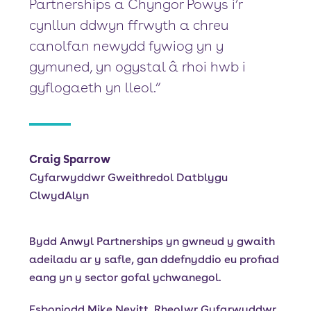
Partnerships a Chyngor Powys i’r
cynllun ddwyn ffrwyth a chreu
canolfan newydd fywiog yn y
gymuned, yn ogystal â rhoi hwb i
gyflogaeth yn lleol.”
Craig Sparrow
Cyfarwyddwr Gweithredol Datblygu
ClwydAlyn
Bydd Anwyl Partnerships yn gwneud y gwaith
adeiladu ar y safle, gan ddefnyddio eu profiad
eang yn y sector gofal ychwanegol.
Esboniodd Mike Nevitt, Rheolwr Gyfarwyddwr