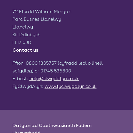
72 Ffordd William Morgan
Parc Busnes Llanelwy
Llanelwy
Sir Ddinbych
LL17 0JD
Contact us
Ffion: 0800 1835757 (cyfradd leol o linell
sefydlog) or 01745 536800
E-bost:
help@clwydalyn.co.uk
FyClwydAlyn:
www.fyclwydalyn.co.uk
Datganiad Caethwasiaeth Fodern